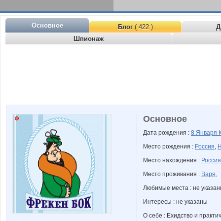
Основное
Блог
( 422 )
Д
Шпионаж
Основное
Дата рождения :
8 Января
Место рождения :
Россия
,
Н
Место нахождения :
Россия
Место проживания :
Варя,
Любимые места : не указа
Интересы : не указаны
О себе : Ехидство и практич