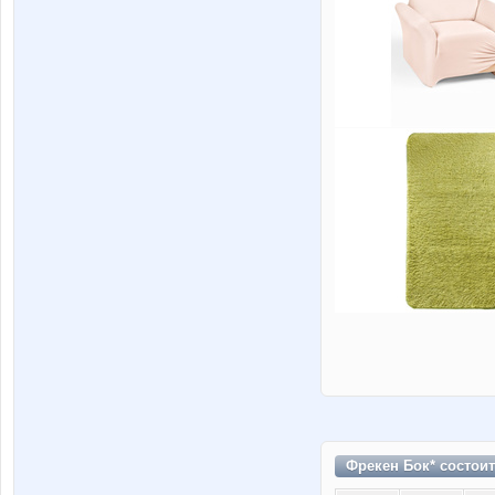
Фрекен Бок* состои