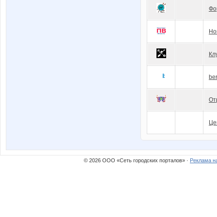
Фо
Но
Кл
be
От
Це
© 2026 ООО «Сеть городских порталов» ·
Реклама н