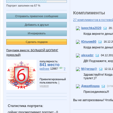
Портрет заполнен на 67 %
Комплименты
Отправить приватное сообщение
27 комплиментов в гостевой
Добавить в друзья
lapochka2020
20.
Игнорировать
Когда вернете день
Юльчик80
16.12.2
Сделать подарок
Когда вернете день
Покупаем вместе: БОЛЬШОЙ ШОПИНГ
(взрослый)
alexadzr
04.12.201
ДВ! Подскажите, когда
популярность:
841 место
+10 ↑
рейтинг
12887
?
М@ргош@
12.11.
Здравствуйте! Когда
туалет.)?
Привилегированный
пользователь
6
уровня
ДикаяКошка
(от
Присоединяюсь!!!
Вы не авторизованы! Чтоб
Статистика портрета:
сейчас просматривают портрет - 0